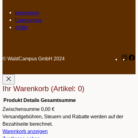
Impressum
Datenschutz
AGBs
Inst
F
© WaldCampus GmbH 2024
Ihr Warenkorb
(Artikel: 0)
Produkt
Details
Gesamtsumme
Produkte
Zwischensumme
0,00 €
im
Versandgebühren, Steuern und Rabatte werden auf der
Bezahlseite berechnet.
Warenkorb
Warenkorb anzeigen