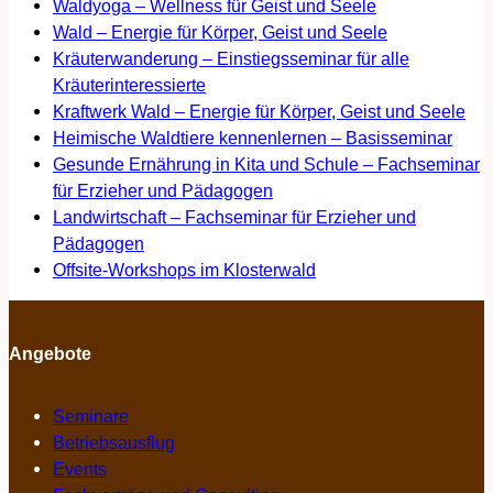
Waldyoga – Wellness für Geist und Seele
Wald – Energie für Körper, Geist und Seele
Kräuterwanderung – Einstiegsseminar für alle
Kräuterinteressierte
Kraftwerk Wald – Energie für Körper, Geist und Seele
Heimische Waldtiere kennenlernen – Basisseminar
Gesunde Ernährung in Kita und Schule – Fachseminar
für Erzieher und Pädagogen
Landwirtschaft – Fachseminar für Erzieher und
Pädagogen
Offsite-Workshops im Klosterwald
Angebote
Seminare
Betriebsausflug
Events