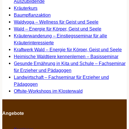
Auszubildende
Kräuterkurs
Baumpflanzaktion
Waldyoga – Wellness für Geist und Seele
Wald – Energie für Körper, Geist und Seele
Kräuterwanderung – Einstiegsseminar für alle
Kräuterinteressierte
Kraftwerk Wald – Energie für Körper, Geist und Seele
Heimische Waldtiere kennenlernen – Basisseminar
Gesunde Ernährung in Kita und Schule – Fachseminar
für Erzieher und Pädagogen
Landwirtschaft – Fachseminar für Erzieher und
Pädagogen
Offsite-Workshops im Klosterwald
Angebote