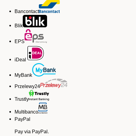
Bancontact
Blik
EPS
iDeal
MyBank
Przelewy24
Trustly
Multibanco
PayPal
Pay via PayPal.