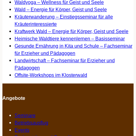
Waldyoga – Wellness für Geist und Seele
Wald – Energie für Körper, Geist und Seele
Kräuterwanderung – Einstiegsseminar für alle
Kräuterinteressierte
Kraftwerk Wald – Energie für Körper, Geist und Seele
Heimische Waldtiere kennenlernen – Basisseminar
Gesunde Ernährung in Kita und Schule – Fachseminar
für Erzieher und Pädagogen
Landwirtschaft – Fachseminar für Erzieher und
Pädagogen
Offsite-Workshops im Klosterwald
Angebote
Seminare
Betriebsausflug
Events