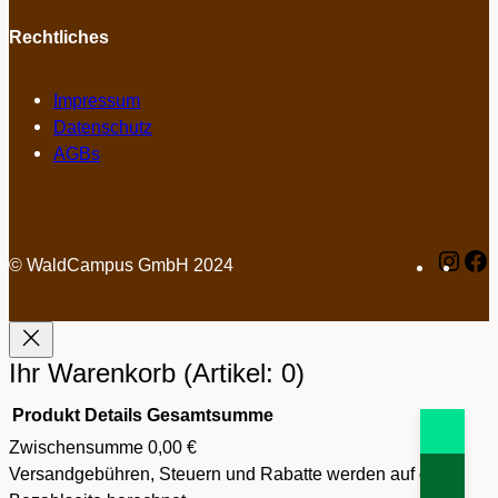
Rechtliches
Impressum
Datenschutz
AGBs
Inst
F
© WaldCampus GmbH 2024
Ihr Warenkorb
(Artikel: 0)
Produkt
Details
Gesamtsumme
Produkte
Zwischensumme
0,00 €
im
Versandgebühren, Steuern und Rabatte werden auf der